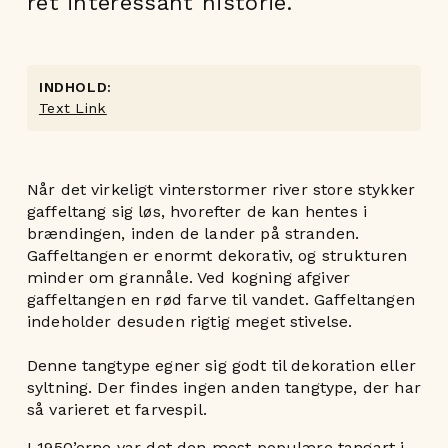
ret interessant historie.
INDHOLD:
Text Link
Når det virkeligt vinterstormer river store stykker
gaffeltang sig løs, hvorefter de kan hentes i
brændingen, inden de lander på stranden.
Gaffeltangen er enormt dekorativ, og strukturen
minder om grannåle. Ved kogning afgiver
gaffeltangen en rød farve til vandet. Gaffeltangen
indeholder desuden rigtig meget stivelse.
Denne tangtype egner sig godt til dekoration eller
syltning. Der findes ingen anden tangtype, der har
så varieret et farvespil.
I 1950’erne var det den mest populære tangart i