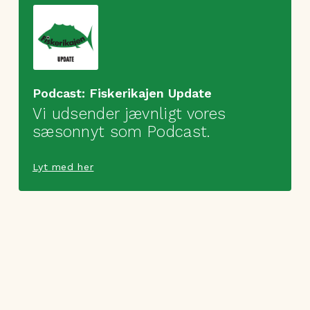
Podcast: Fiskerikajen Update
Vi udsender jævnligt vores
sæsonnyt som Podcast.
Lyt med her