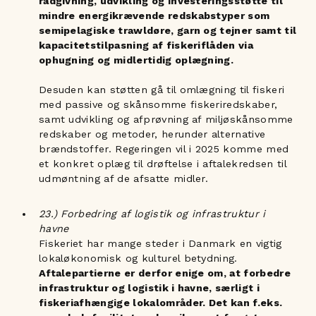
rådgivning, udvikling og investeringsstøtte til
mindre energikrævende redskabstyper som
semipelagiske trawldøre, garn og tejner samt til
kapacitetstilpasning af fiskeriflåden via
ophugning og midlertidig oplægning.
Desuden kan støtten gå til omlægning til fiskeri
med passive og skånsomme fiskeriredskaber,
samt udvikling og afprøvning af miljøskånsomme
redskaber og metoder, herunder alternative
brændstoffer. Regeringen vil i 2025 komme med
et konkret oplæg til drøftelse i aftalekredsen til
udmøntning af de afsatte midler.
23.) Forbedring af logistik og infrastruktur i
havne
Fiskeriet har mange steder i Danmark en vigtig
lokaløkonomisk og kulturel betydning.
Aftalepartierne er derfor enige om, at forbedre
infrastruktur og logistik i havne, særligt i
fiskeriafhængige lokalområder. Det kan f.eks.