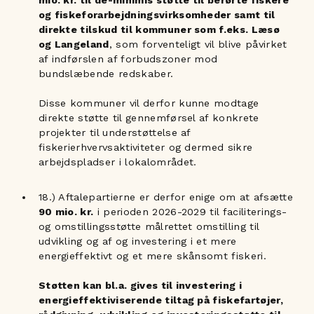
og fiskeforarbejdningsvirksomheder samt til
direkte tilskud til kommuner som f.eks. Læsø
og Langeland
, som forventeligt vil blive påvirket
af indførslen af forbudszoner mod
bundslæbende redskaber.
Disse kommuner vil derfor kunne modtage
direkte støtte til gennemførsel af konkrete
projekter til understøttelse af
fiskerierhvervsaktiviteter og dermed sikre
arbejdspladser i lokalområdet.
18.) Aftalepartierne er derfor enige om at afsætte
90 mio. kr.
i perioden 2026-2029 til faciliterings-
og omstillingsstøtte målrettet omstilling til
udvikling og af og investering i et mere
energieffektivt og et mere skånsomt fiskeri.
Støtten kan bl.a. gives til investering i
energieffektiviserende tiltag på fiskefartøjer,