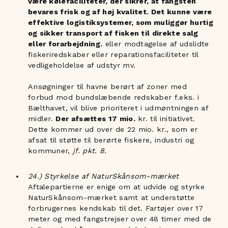
være kølefaciliteter, der sikrer, at fangsten
bevares frisk og af høj kvalitet. Det kunne være
effektive logistiksystemer, som muliggør hurtig
og sikker transport af fisken til direkte salg
eller forarbejdning.
eller modtagelse af udslidte
fiskeriredskaber eller reparationsfaciliteter til
vedligeholdelse af udstyr mv.
Ansøgninger til havne berørt af zoner med
forbud mod bundslæbende redskaber f.eks. i
Bælthavet, vil blive prioriteret i udmøntningen af
midler.
Der afsættes 17 mio.
kr. til initiativet.
Dette kommer ud over de 22 mio. kr., som er
afsat til støtte til berørte fiskere, industri og
kommuner,
jf. pkt. 8.
24.) Styrkelse af NaturSkånsom-mærket
Aftalepartierne er enige om at udvide og styrke
NaturSkånsom-mærket samt at understøtte
forbrugernes kendskab til det. Fartøjer over 17
meter og med fangstrejser over 48 timer med de