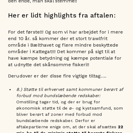
den ende, man skal stemme!!
Her er lidt highlights fra aftalen:
For det første!!! Og som vi har arbejdet for i mere
end 10 år. så kommer der et stort trawlfrit
område i Bælthavet og flere mindre beskyttede
områder i Kattegat!!! Det kommer på sigt til at
have kæmpe betydning og kæmpe potentiale for
at udnytte det skånsomme fiskeri!!
Derudover er der disse fire vigtige tiltag….
8.) Støtte til erhvervet samt kommuner berørt af
forbud mod bundslæbende redskaber:
Omstilling tager tid, og der er brug for
økonomisk støtte til de ø- og kystsamfund, som
bliver berørt af zoner med forbud mod
bundslæbende redskaber. Derfor er
aftalepartierne enige om, at der skal afsættes
22
mio. kr. til de-minimis støtte til berørte fiskere