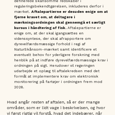
definerede skånsomme redskaber i
reguleringsbekendtgørelsen, inkluderes derfor i
mærket.
Aftalepartierne er desuden enige om at
fjerne kravet om, at deltagere i
mærkningsordningen skal gennemgå et særligt
kursus i håndtering af fisk.
Aftalepartierne er
enige om, at der skal igangsættes en
videnssyntese, der skal afrapportere om
dyrevelfærdsmæssige forhold i regi af
NaturSkånsom-mærket samt identificere et
eventuelt behov for yderligere forskning med
henblik på at indføre dyrevelfærdsmæssige krav i
ordningen på sigt. Herudover vil regeringen
udarbejde et oplæg til aftalekredsen med det
formål at implementere krav om elektronisk
monitorering på fartøjer i ordningen frem mod
2028.
Hvad angår resten af aftalen, så er der mange
områder, som er lidt vage i beskrivelsen, og hvor
vi først rigtig vil forstå, hvad det indebærer, når