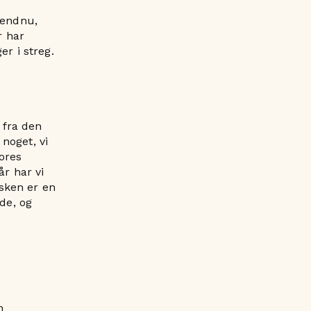
r endnu,
r har
r i streg.
 fra den
noget, vi
vores
år har vi
isken er en
de, og
n