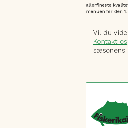
allerfineste kvali
menuen før den 1. 
Vil du vid
Kontakt os
sæsonens b