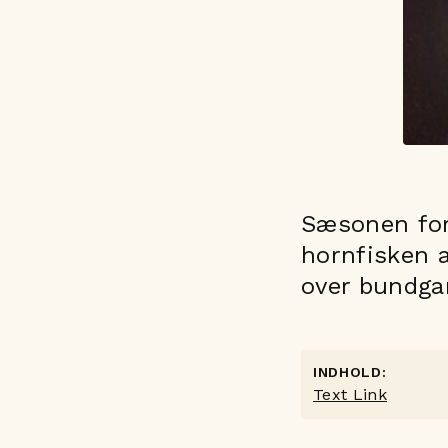
Sæsonen for
hornfisken a
over bundgar
INDHOLD:
Text Link