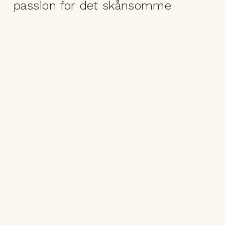
passion for det skånsomme
fiskeri, den rene råvare og en
kompromisløs jagt på den bedste
kvalitet. Vi kender vores plads i
fødevaresystemet og anerkender
vores ansvar om at bidrage til en
mere bæredygtig udnyttelse af
havets ressourcer.