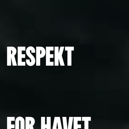
RESPEK
T
FOR HAVE
T