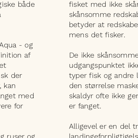
agiske både
fisket med ikke sk
å
skånsomme redskaber
betyder at redskabet
mens det fisker.
Aqua - og
inition af
De ikke skånsomme 
et
udgangspunktet ikke
isk der
typer fisk og andre l
, kan
den størrelse maske
fanget med
skaldyr ofte ikke g
ere for
er fanget.
Alligevel er en del t
g ruser og
landingeforpligtigel