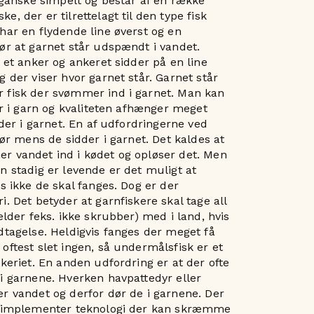
r ganske simpelt og består af en række
, der er tilrettelagt til den type fisk
har en flydende line øverst og en
ør at garnet står udspændt i vandet.
i et anker og ankeret sidder på en line
g der viser hvor garnet står. Garnet står
 fisk der svømmer ind i garnet. Man kan
ter i garn og kvaliteten afhænger meget
dder i garnet. En af udfordringerne ved
dør mens de sidder i garnet. Det kaldes at
r vandet ind i kødet og opløser det. Men
n stadig er levende er det muligt at
is ikke de skal fanges. Dog er der
. Det betyder at garnfiskere skal tage all
ælder feks. ikke skrubber) med i land, hvis
dtagelse. Heldigvis fanges der meget få
oftest slet ingen, så undermålsfisk er et
skeriet. En anden udfordring er at der ofte
i garnene. Hverken havpattedyr eller
r vandet og derfor dør de i garnene. Der
at implementer teknologi der kan skræmme