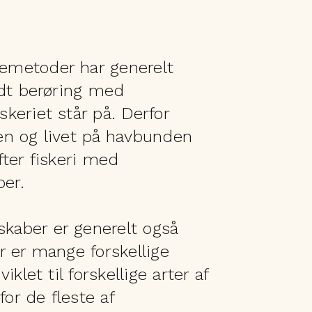
emetoder har generelt
idt berøring med
keriet står på. Derfor
en og livet på havbunden
fter fiskeri med
er.
aber er generelt også
r er mange forskellige
iklet til forskellige arter af
for de fleste af