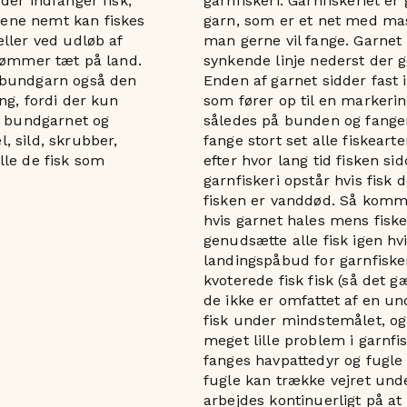
der indfanger fisk,
garnfiskeri. Garnfiskeriet e
kene nemt kan fiskes
garn, som er et net med maske
eller ved udløb af
man gerne vil fange. Garnet 
svømmer tæt på land.
synkende linje nederst der g
r bundgarn også den
Enden af garnet sidder fast 
ng, fordi der kun
som fører op til en markerin
il bundgarnet og
således på bunden og fanger
, sild, skrubber,
fange stort set alle fiskear
lle de fisk som
efter hvor lang tid fisken si
garnfiskeri opstår hvis fisk 
fisken er vanddød. Så komme
hvis garnet hales mens fiske
genudsætte alle fisk igen hv
landingspåbud for garnfiskeri
kvoterede fisk fisk (så det g
de ikke er omfattet af en un
fisk under mindstemålet, og 
meget lille problem i garnfi
fanges havpattedyr og fugle 
fugle kan trække vejret unde
arbejdes kontinuerligt på 