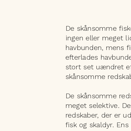
De skånsomme fisk
ingen eller meget l
havbunden, mens fis
efterlades havbund
stort set uændret e
skånsomme redskab
De skånsomme redsk
meget selektive. De
redskaber, der er udv
fisk og skaldyr. Ens 