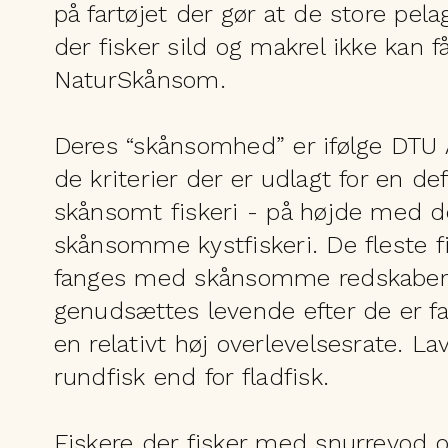
på fartøjet der gør at de store pel
der fisker sild og makrel ikke kan f
NaturSkånsom.
Deres “skånsomhed” er ifølge DTU 
de kriterier der er udlagt for en def
skånsomt fiskeri - på højde med d
skånsomme kystfiskeri. De fleste f
fanges med skånsomme redskaber
genudsættes levende efter de er 
en relativt høj overlevelsesrate. Lav
rundfisk end for fladfisk.
Fiskere der fisker med snurrevod o