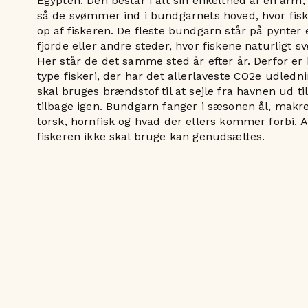
Egypten. Den består i alt sin enkelthed af en arm, 
så de svømmer ind i bundgarnets hoved, hvor fis
op af fiskeren. De fleste bundgarn står på pynter 
fjorde eller andre steder, hvor fiskene naturligt 
Her står de det samme sted år efter år. Derfor e
type fiskeri, der har det allerlaveste CO2e udledni
skal bruges brændstof til at sejle fra havnen ud t
tilbage igen. Bundgarn fanger i sæsonen ål, makrel
torsk, hornfisk og hvad der ellers kommer forbi. A
fiskeren ikke skal bruge kan genudsættes.