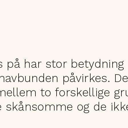
 på har stor betydning 
havbunden påvirkes. De
ellem to forskellige g
De skånsomme og de ikk