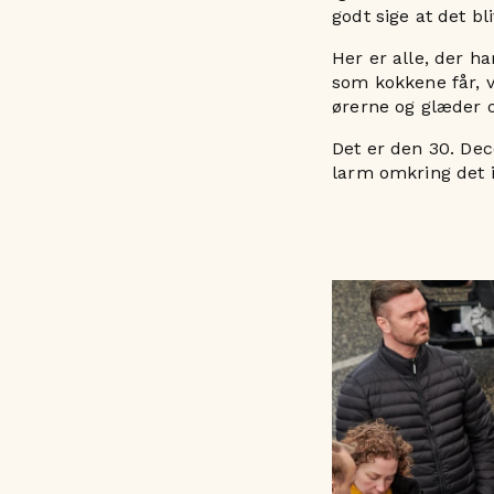
godt sige at det bl
Her er alle, der ha
som kokkene får, ve
ørerne og glæder o
Det er den 30. Dec
larm omkring det i