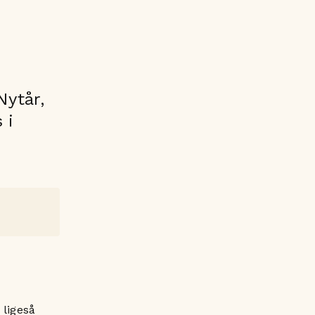
Nytår,
 i
 ligeså