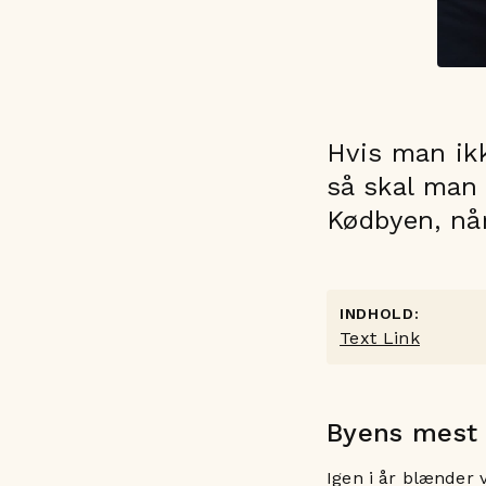
Hvis man ikk
så skal man
Kødbyen, når
INDHOLD:
Text Link
Byens mest 
Igen i år blænder 