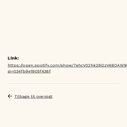
Link:
https://open.spotify.com/show/7ehcV02hk28j2zV48OAW9
si=034fb9e1905f438f
Tilbage til oversigt